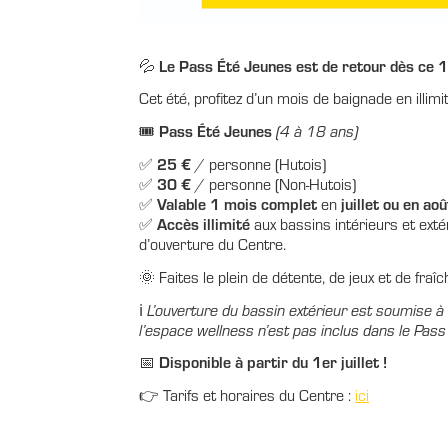
Le Pass Été Jeunes est de retour dès ce 1er
💦
Cet été, profitez d’un mois de baignade en illimit
Pass Été Jeunes
🎟️
(4 à 18 ans)
25 €
✅
/ personne (Hutois)
30 €
✅
/ personne (Non-Hutois)
Valable 1 mois complet
juillet ou en a
✅
en
Accès illimité
✅
aux bassins intérieurs et exté
d’ouverture du Centre.
🌞 Faites le plein de détente, de jeux et de fraîch
ℹ️
L’ouverture du bassin extérieur est soumise à
l’espace wellness n’est pas inclus dans le Pass
Disponible à partir du 1er juillet !
📅
👉 Tarifs et horaires du Centre :
ici