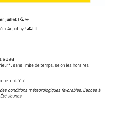
 juillet !
💦☀️
é à Aquahuy ! 🌊🏊‍♀️
oût 2026
rieur*, sans limite de temps, selon les horaires
eur tout l’été !
 des conditions météorologiques favorables. L’accès à
 Été Jeunes.