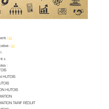
ment :
ici
cative :
ici
n
t ».
les :
OIS
N HUTOIS
UTOIS
ON HUTOIS
MATION
TION TARIF RÉDUIT