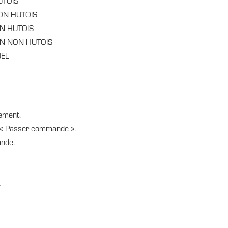
UTOIS
ON HUTOIS
N HUTOIS
N NON HUTOIS
EL
nement.
r « Passer commande ».
ande.
.