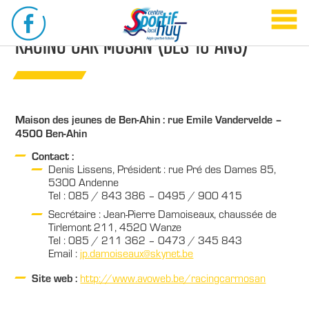
RACING CAR MOSAN (DÈS 18 ANS)
Maison des jeunes de Ben-Ahin : rue Emile Vandervelde –
4500 Ben-Ahin
Contact :
Denis Lissens, Président : rue Pré des Dames 85,
5300 Andenne
Tel : 085 / 843 386 – 0495 / 900 415
Secrétaire : Jean-Pierre Damoiseaux, chaussée de
Tirlemont 211, 4520 Wanze
Tel : 085 / 211 362 – 0473 / 345 843
Email :
jp.damoiseaux@skynet.be
Site web :
http://www.avoweb.be/racingcarmosan